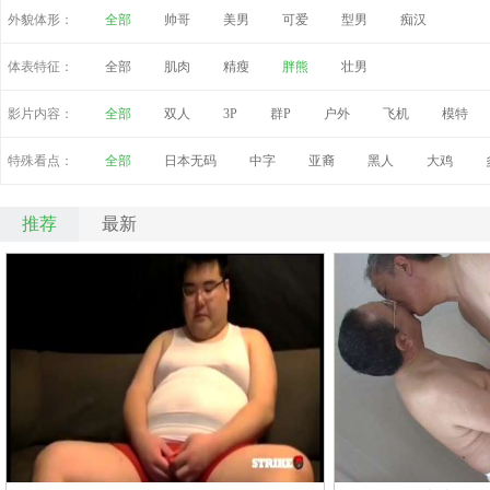
外貌体形：
全部
帅哥
美男
可爱
型男
痴汉
体表特征：
全部
肌肉
精瘦
胖熊
壮男
影片内容：
全部
双人
3P
群P
户外
飞机
模特
特殊看点：
全部
日本无码
中字
亚裔
黑人
大鸡
推荐
最新