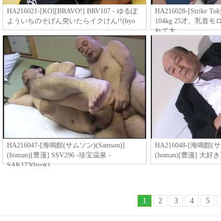
HA216021-[KO][BRAVO!] BRV107 - ゆるぽ
HA216028-[Strike Tok
よういちのそげん突いたらイクけん!!(byo
104kg 25才。乳
れて大
HA216047-[海鳴館(サムソン)(Samson)]
HA216048-[海鳴館(サ
(homan)[豊漫] SSV296 -珍宝温泉 -
(homan)[豊漫] 大好き! 
SAK173(byok)
1
2
3
4
5