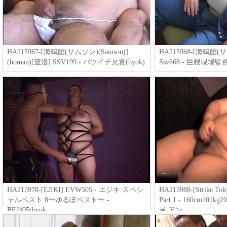
HA215967-[海鳴館(サムソン)(Samson)]
HA215968-[海鳴館(サ
(homan)[豊漫] SSV199 - バツイチ兄貴(byok)
Ssv668 - 巨根現場監督
HA215978-[EJIKI] EVW505 - エジキ スペシ
HA215988-[Strike To
ャルベスト 8〜ゆるぽベスト〜 -
Part 1 - 160cm10
BEJ405(byok
見 アン