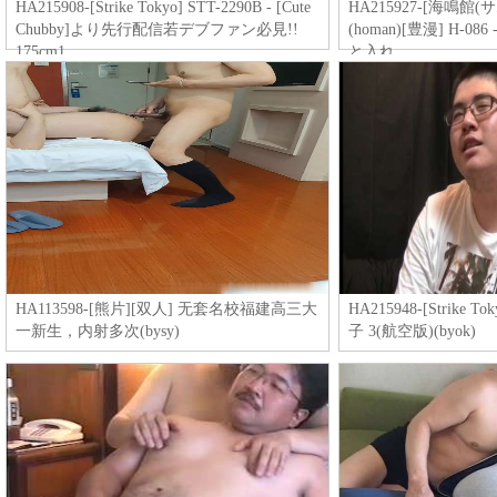
HA215908-[Strike Tokyo] STT-2290B - [Cute
HA215927-[海鳴館(サ
Chubby]より先行配信若デブファン必見!!
(homan)[豊漫] H-
175cm1
と入れ
HA113598-[熊片][双人] 无套名校福建高三大
HA215948-[Strike T
一新生，内射多次(bysy)
子 3(航空版)(byok)