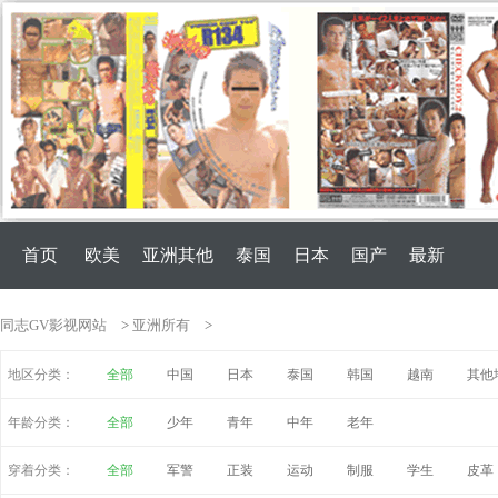
首页
欧美
亚洲其他
泰国
日本
国产
最新
同志GV影视网站
>
亚洲所有
>
地区分类：
全部
中国
日本
泰国
韩国
越南
其他
年龄分类：
全部
少年
青年
中年
老年
穿着分类：
全部
军警
正装
运动
制服
学生
皮革