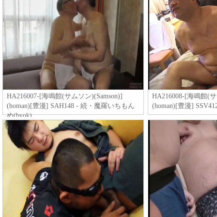
HA216007-[海鳴館(サムソン)(Samson)]
HA216008-[海鳴館(サ
(homan)[豊漫] SAH148 - 続・魔羅いちもん
(homan)[豊漫] SSV4
め(byok)