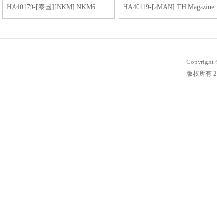
HA40179-[泰国][NKM] NKM6
HA40119-[aMAN] TH Magazine 
Copyright 
版权所有 20