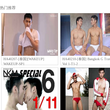
热门推荐
HA40207-[泰国][WAKEUP]
HA40210-[泰国] Bangkok G Trav
WAKEUP-SP1
Vol 1-T1-2