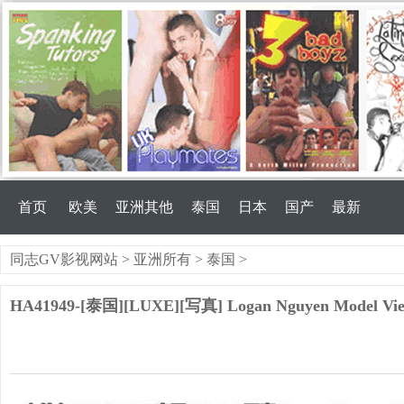
首页
欧美
亚洲其他
泰国
日本
国产
最新
同志GV影视网站
>
亚洲所有
>
泰国
>
HA41949-[泰国][LUXE][写真] Logan Nguyen Model Viet