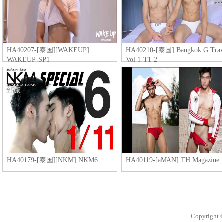
HA40207-[泰国][WAKEUP]
HA40210-[泰国] Bangkok G Trav
WAKEUP-SP1
Vol 1-T1-2
HA40179-[泰国][NKM] NKM6
HA40119-[aMAN] TH Magazine 
Copyright 