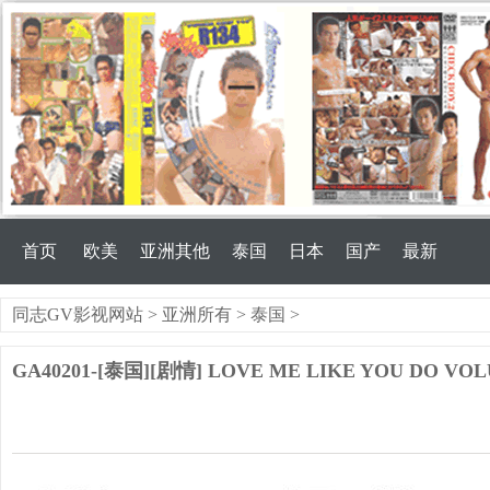
首页
欧美
亚洲其他
泰国
日本
国产
最新
同志GV影视网站
>
亚洲所有
>
泰国
>
GA40201-[泰国][剧情] LOVE ME LIKE YOU DO VO