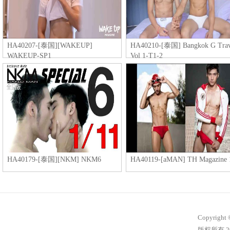
HA40207-[泰国][WAKEUP]
HA40210-[泰国] Bangkok G Trav
WAKEUP-SP1
Vol 1-T1-2
HA40179-[泰国][NKM] NKM6
HA40119-[aMAN] TH Magazine 
Copyright 
版权所有 20