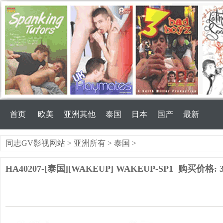
首页
欧美
亚洲其他
泰国
日本
国产
最新
同志GV影视网站
>
亚洲所有
>
泰国
>
HA40207-[泰国][WAKEUP] WAKEUP-SP1
购买价格: 30