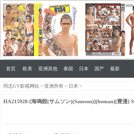
首页
欧美
亚洲其他
泰国
日本
国产
最新
同志GV影视网站
>
亚洲所有
>
日本
>
HA215928-[海鳴館(サムソン)(Samson)](homan)[豊漫]