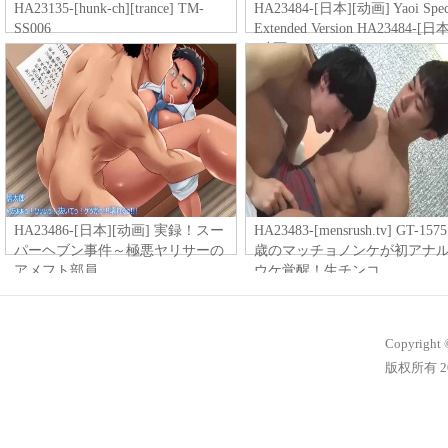
HA23135-[hunk-ch][trance] TM-
HA23484-[日本][动画] Yaoi Spec
SS006
Extended Version HA23484-[日
[动画] Yaoi Special Extended
HA23486-[日本][动画] 実録！スー
HA23483-[mensrush.tv] GT-1575
パーヘブン事件～極悪ヤリサーの
歳のマッチョノンケが初アナ
アメフト部員
ウケ覚醒！生チンコ
Copyright 
版权所有 20