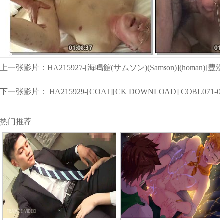
上一张影片：
HA215927-[海鳴館(サムソン)(Samson)](hom
下一张影片：
HA215929-[COAT][CK DOWNLOAD] COBL071-02 -
热门推荐