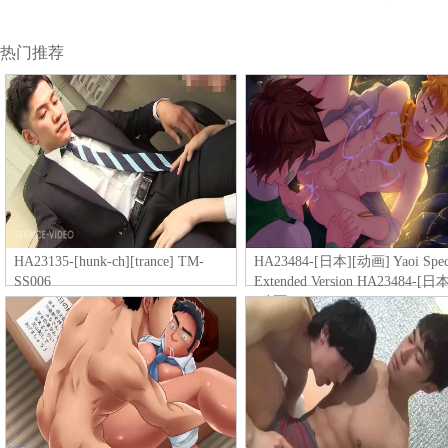
热门推荐
HA23135-[hunk-ch][trance] TM-
HA23484-[日本][动画] Yaoi Spec
SS006
Extended Version HA23484-[日
[动画] Yaoi Special Extended