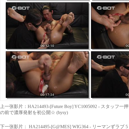
上一张影片：
HA214493-[Future Boy] YC1005
の前で濃厚発射を初公開☆ (bysy)
下一张影片：
HA214495-[G@MES] WIG364 - リーマンずラブ 5 - 