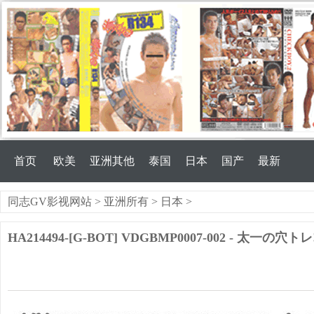
首页
欧美
亚洲其他
泰国
日本
国产
最新
同志GV影视网站
>
亚洲所有
>
日本
>
HA214494-[G-BOT] VDGBMP0007-002 - 太一