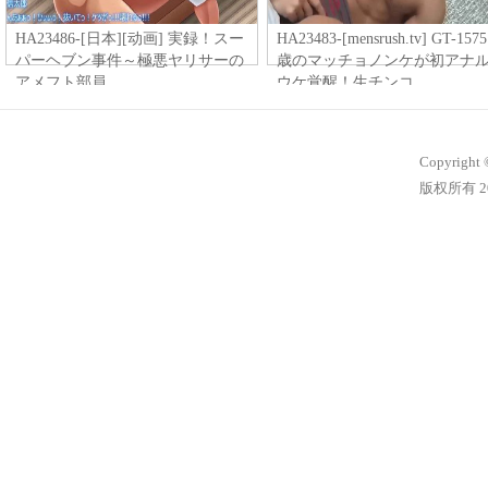
HA23486-[日本][动画] 実録！スー
HA23483-[mensrush.tv] GT-1575
パーヘブン事件～極悪ヤリサーの
歳のマッチョノンケが初アナ
アメフト部員
ウケ覚醒！生チンコ
Copyright 
版权所有 20