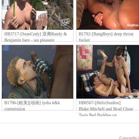
HB3717-[SeanCody] 亚裔Randy &
B1792-[BangBoys] deep throat
Benjamin bare - ass pleasure
fucker
B1796-[欧美][动画] lydia k&k
HB0567-[HelixStudios]
commission
Blake.Mitchell.and.Brad.Chase
Twin.Bed.Buddies.vg
Copyright 