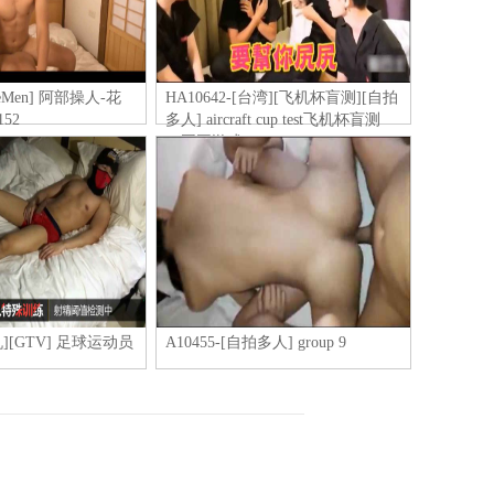
lueMen] 阿部操人-花
HA10642-[台湾][飞机杯盲测][自拍
152
多人] aircraft cup test飞机杯盲测
（国王游戏）
飞机][GTV] 足球运动员
A10455-[自拍多人] group 9