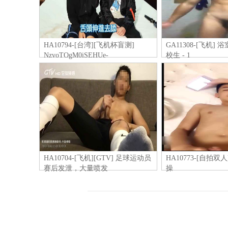
HA10794-[台湾][飞机杯盲测]
GA11308-[飞机]
NzvoTOgM0iSEHUe-
校生 - 1
HA10704-[飞机][GTV] 足球运动员
HA10773-[自拍
赛后发泄，大量喷发
操