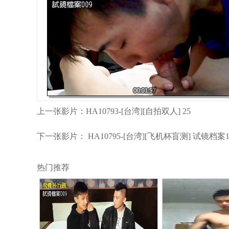
上一张影片：
HA10793-[台湾][自拍双人] 25
下一张影片：
HA10795-[台湾][飞机杯盲测] 试镜档案1
热门推荐