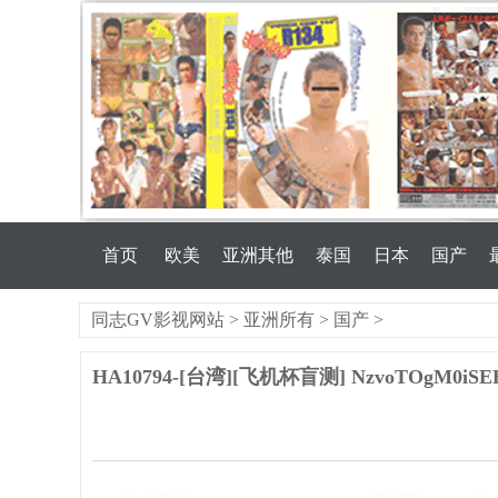
首页
欧美
亚洲其他
泰国
日本
国产
同志GV影视网站
>
亚洲所有
>
国产
>
HA10794-[台湾][飞机杯盲测] NzvoTOgM0iSE