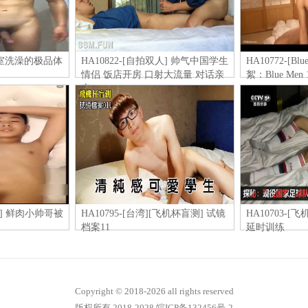
 浴室洗澡的极品体
HA10822-[自拍双人] 帅气中国学生
HA10772-[B
情侣 饭店开房 口射大流量 对话亲
絮：Blue Men 
密
双人] 鲜肉小帅哥被
HA10795-[台湾][飞机杯盲测] 试镜
HA10703-[
档案11
延时训练
Copyright © 2018-
2026 all rights reserved
版权所有 2018-2028
皖ICP备132456号-2